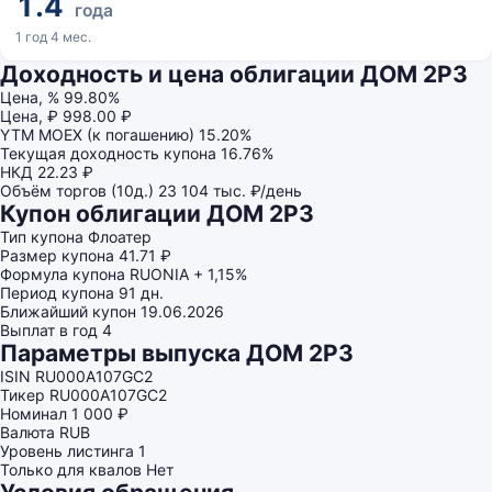
1.4
года
1 год 4 мес.
Доходность и цена облигации ДОМ 2P3
Цена, %
99.80%
Цена, ₽
998.00 ₽
YTM MOEX (к погашению)
15.20%
Текущая доходность купона
16.76%
НКД
22.23 ₽
Объём торгов (10д.)
23 104 тыс. ₽/день
Купон облигации ДОМ 2P3
Тип купона
Флоатер
Размер купона
41.71 ₽
Формула купона
RUONIA + 1,15%
Период купона
91 дн.
Ближайший купон
19.06.2026
Выплат в год
4
Параметры выпуска ДОМ 2P3
ISIN
RU000A107GC2
Тикер
RU000A107GC2
Номинал
1 000 ₽
Валюта
RUB
Уровень листинга
1
Только для квалов
Нет