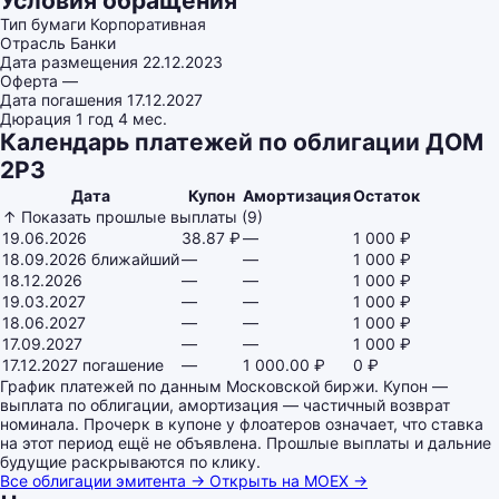
Условия обращения
Тип бумаги
Корпоративная
Отрасль
Банки
Дата размещения
22.12.2023
Оферта
—
Дата погашения
17.12.2027
Дюрация
1 год 4 мес.
Календарь платежей по облигации ДОМ
2P3
Дата
Купон
Амортизация
Остаток
↑ Показать прошлые выплаты (9)
19.06.2026
38.87 ₽
—
1 000 ₽
18.09.2026
ближайший
—
—
1 000 ₽
18.12.2026
—
—
1 000 ₽
19.03.2027
—
—
1 000 ₽
18.06.2027
—
—
1 000 ₽
17.09.2027
—
—
1 000 ₽
17.12.2027
погашение
—
1 000.00 ₽
0 ₽
График платежей по данным Московской биржи. Купон —
выплата по облигации, амортизация — частичный возврат
номинала. Прочерк в купоне у флоатеров означает, что ставка
на этот период ещё не объявлена. Прошлые выплаты и дальние
будущие раскрываются по клику.
Все облигации эмитента →
Открыть на MOEX →