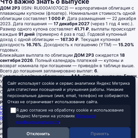
Что важно знать о выпуске
ДОМ 2P3
(ISIN: RU000A107GC2) — корпоративная облигация с
плавающим купоном (флоатер). Номинальная стоимость одной
облигации составляет
1 000 ₽
. Дата размещения — 22 декабря
2023. Дата погашения —
17 декабря 2027
(через 1 год 4 мес.).
Размер одного купона составляет
41.71 ₽
, выплаты происходят
каждые
91 дней
(примерно 4 раз в год). Годовой купонный
доход с одной облигации —
167.30 ₽
. Текущая купонная
доходность
16.76%
. Доходность к погашению (YTM) —
15.20%
годовых.
Ближайшая выплата по облигации
ДОМ 2P3
ожидается
18
сентября 2026
. Полный календарь платежей — купоны и
возврат номинала при погашении — приведён в таблице выше.
Всего до погашения запланировано выплат:
6
.
Кредитный рейтинг облигации —
AAA
. Отрасль эмитента:
Банки
.
Уровень листинга на Московской бирже — 1.
Сайт использует cookie и сервис аналитики Яндекс Метрика
Megabonds
для статистики посещений и улучшения работы. Никакие
Скринер российских облигаций — ОФЗ и корпоративные
персональные данные (имя, email, телефон) не собираются.
выпуски, актуальные доходности, цены, рейтинги и оферты.
Отказ не ограничивает использование сайта.
Разделы
Скринер облигаций
Я даю согласие на обработку cookie и использование
Ключевая ставка ЦБ
Яндекс Метрики на условиях
Политики
RUONIA
конфиденциальности
.
Информация на сайте не является индивидуальной
инвестиционной рекомендацией. Все данные предоставляются
исключительно в ознакомительных целях. Источники данных:
Отклонить
Принять