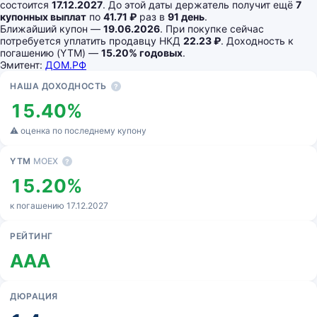
состоится
17.12.2027
. До этой даты держатель получит ещё
7
купонных выплат
по
41.71 ₽
раз в
91 день
.
Ближайший купон —
19.06.2026
. При покупке сейчас
потребуется уплатить продавцу НКД
22.23 ₽
. Доходность к
погашению (YTM) —
15.20% годовых
.
Эмитент:
ДОМ.РФ
Основные показатели
НАША ДОХОДНОСТЬ
?
15.40%
⚠ оценка по последнему купону
YTM
MOEX
?
15.20%
к погашению 17.12.2027
РЕЙТИНГ
AAA
ДЮРАЦИЯ