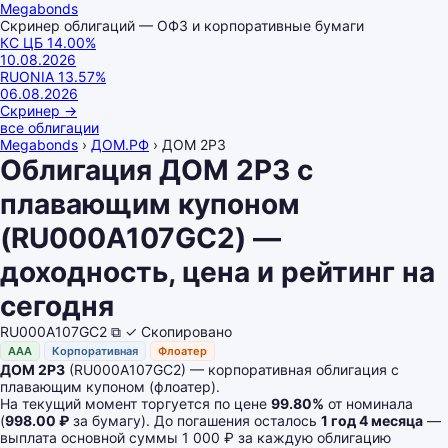
Megabonds
Скринер облигаций — ОФЗ и корпоративные бумаги
КС ЦБ
14.00
%
10.08.2026
RUONIA
13.57
%
06.08.2026
Скринер
→
все облигации
Megabonds
›
ДОМ.РФ
›
ДОМ 2P3
Облигация ДОМ 2P3 с
плавающим купоном
(RU000A107GC2) —
доходность, цена и рейтинг на
сегодня
RU000A107GC2
⧉
✓ Скопировано
AAA
Корпоративная
Флоатер
ДОМ 2P3
(RU000A107GC2) — корпоративная облигация с
плавающим купоном (флоатер).
На текущий момент торгуется по цене
99.80%
от номинала
(
998.00 ₽
за бумагу). До погашения осталось
1 год 4 месяца
—
выплата основной суммы 1 000 ₽ за каждую облигацию