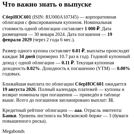
Что важно знать о выпуске
СберИОС601
(ISIN: RU000A107J45) — корпоративная
облигация с фиксированным купоном. Номинальная
стоимость одной облигации составляет
1 000 ₽
. Дата
размещения — 30 января 2024. Дата погашения —
19
февраля 2029
(через 2 года 6 мес.).
Размер одного купона составляет
0.01 ₽
, выплаты происходят
каждые
34 дней
(примерно 10.7 раз в год). Годовой купонный
доход с одной облигации —
0.11 ₽
. Текущая купонная
доходность
0.02%
. Доходность к погашению (YTM) —
0.00%
годовых.
Ближайшая выплата по облигации
СберИОС601
ожидается
19 августа 2026
. Полный календарь платежей — купоны и
возврат номинала при погашении — приведён в таблице
выше. Всего до погашения запланировано выплат:
31
.
Кредитный рейтинг облигации —
aaa
. Отрасль эмитента:
Банки
. Уровень листинга на Московской бирже — 3 (бумаги
повышенного риска).
Megabonds