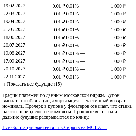
19.02.2027
—
0.01 ₽
0.01%
1 000 ₽
22.03.2027
—
0.01 ₽
0.01%
1 000 ₽
19.04.2027
—
0.01 ₽
0.01%
1 000 ₽
21.05.2027
—
0.01 ₽
0.01%
1 000 ₽
18.06.2027
—
0.01 ₽
0.01%
1 000 ₽
20.07.2027
—
0.01 ₽
0.01%
1 000 ₽
19.08.2027
—
0.01 ₽
0.01%
1 000 ₽
17.09.2027
—
0.01 ₽
0.01%
1 000 ₽
20.10.2027
—
0.01 ₽
0.01%
1 000 ₽
22.11.2027
—
0.01 ₽
0.01%
1 000 ₽
↓ Показать все будущие (15)
График платежей по данным Московской биржи. Купон —
выплата по облигации, амортизация — частичный возврат
номинала. Прочерк в купоне у флоатеров означает, что ставка
на этот период ещё не объявлена. Прошлые выплаты и
дальние будущие раскрываются по клику.
Все облигации эмитента →
Открыть на MOEX →