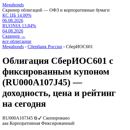
Megabonds
Скринер облигаций — ОФЗ и корпоративные бумаги
КС ЦБ
14.00
%
06.08.2026
RUONIA
13.84
%
04.08.2026
Скринер
→
все облигации
Megabonds
›
Сбербанк России
›
СберИОС601
Облигация СберИОС601 с
фиксированным купоном
(RU000A107J45) —
доходность, цена и рейтинг
на сегодня
RU000A107J45
⧉
✓ Скопировано
aaa
Корпоративная
Фиксированный