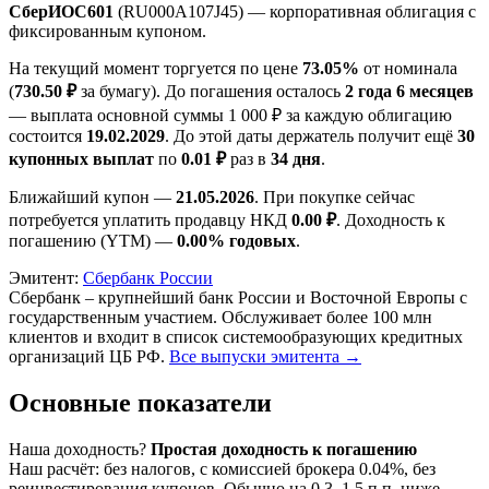
СберИОС601
(RU000A107J45) — корпоративная облигация с
фиксированным купоном.
На текущий момент торгуется по цене
73.05%
от номинала
(
730.50 ₽
за бумагу). До погашения осталось
2 года 6 месяцев
— выплата основной суммы 1 000 ₽ за каждую облигацию
состоится
19.02.2029
. До этой даты держатель получит ещё
30
купонных выплат
по
0.01 ₽
раз в
34 дня
.
Ближайший купон —
21.05.2026
. При покупке сейчас
потребуется уплатить продавцу НКД
0.00 ₽
. Доходность к
погашению (YTM) —
0.00% годовых
.
Эмитент:
Сбербанк России
Сбербанк – крупнейший банк России и Восточной Европы с
государственным участием. Обслуживает более 100 млн
клиентов и входит в список системообразующих кредитных
организаций ЦБ РФ.
Все выпуски эмитента →
Основные показатели
Наша доходность
?
Простая доходность к погашению
Наш расчёт: без налогов, с комиссией брокера 0.04%, без
реинвестирования купонов. Обычно на 0.3–1.5 п.п. ниже