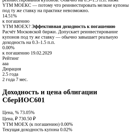
YTM МОЕКС — потому что реинвестировать мелкие купоны
под ту же ставку на практике невозможно.
14.51%
к погашению
YTM
MOEX
?
Эффективная доходность к погашению
Расчёт Московской биржи. Допускает реинвестирование
купонов под ту же ставку — обычно завышает реальную
доходность на 0.3–1.5 п.п.
0.00%
к погашению 19.02.2029
Рейтинг
aaa
Дюрация
2.5
года
2 года 7 мес.
Доходность и цена облигации
СберИОС601
Цена, %
73.05%
Цена, ₽
730.50 ₽
YTM MOEX (к погашению)
0.00%
Текущая доходность купона
0.02%