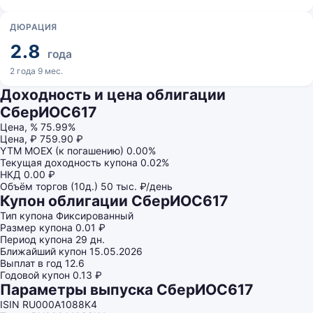
ДЮРАЦИЯ
2.8
года
2 года 9 мес.
Доходность и цена облигации
СберИОС617
Цена, %
75.99%
Цена, ₽
759.90 ₽
YTM MOEX (к погашению)
0.00%
Текущая доходность купона
0.02%
НКД
0.00 ₽
Объём торгов (10д.)
50 тыс. ₽/день
Купон облигации СберИОС617
Тип купона
Фиксированный
Размер купона
0.01 ₽
Период купона
29 дн.
Ближайший купон
15.05.2026
Выплат в год
12.6
Годовой купон
0.13 ₽
Параметры выпуска СберИОС617
ISIN
RU000A1088K4