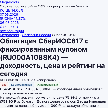
Megabonds
Скринер облигаций — ОФЗ и корпоративные бумаги
КС ЦБ
14.00
%
07.08.2026
RUONIA
13.57
%
06.08.2026
Скринер
→
все облигации
Megabonds
›
Сбербанк России
›
СберИОС617
Облигация СберИОС617 с
фиксированным купоном
(RU000A1088K4) —
доходность, цена и рейтинг на
сегодня
RU000A1088K4
⧉
✓ Скопировано
aaa
Корпоративная
Фиксированный
СберИОС617
(RU000A1088K4) — корпоративная облигация с
фиксированным купоном.
На текущий момент торгуется по цене
75.99%
от номинала
(
759.90 ₽
за бумагу). До погашения осталось
2 года 9 месяцев
— выплата основной суммы 1 000 ₽ за каждую облигацию