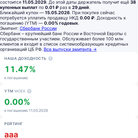
состоится
11.05.2029
. До этой даты держатель получит ещё
38
купонных выплат
по
0.01 ₽
раз в
29 дней
.
Ближайший купон —
15.05.2026
. При покупке сейчас
потребуется уплатить продавцу НКД
0.00 ₽
. Доходность к
погашению (YTM) —
0.00% годовых
.
Эмитент:
Сбербанк России
Сбербанк – крупнейший банк России и Восточной Европы с
государственным участием. Обслуживает более 100 млн
клиентов и входит в список системообразующих кредитных
организаций ЦБ РФ.
Все выпуски эмитента →
Основные показатели
НАША ДОХОДНОСТЬ
?
11.47%
к погашению
YTM
MOEX
?
0.00%
к погашению 11.05.2029
РЕЙТИНГ
aaa