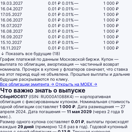
19.03.2027
0.01 ₽
0.01%
—
1 000 ₽
16.04.2027
0.01 ₽
0.01%
—
1 000 ₽
17.05.2027
0.01 ₽
0.01%
—
1 000 ₽
16.06.2027
0.01 ₽
0.01%
—
1 000 ₽
16.07.2027
0.01 ₽
0.01%
—
1 000 ₽
16.08.2027
0.01 ₽
0.01%
—
1 000 ₽
16.09.2027
0.01 ₽
0.01%
—
1 000 ₽
15.10.2027
0.01 ₽
0.01%
—
1 000 ₽
16.11.2027
0.01 ₽
0.01%
—
1 000 ₽
↓ Показать все будущие (18)
График платежей по данным Московской биржи. Купон —
выплата по облигации, амортизация — частичный возврат
номинала. Прочерк в купоне у флоатеров означает, что ставка
на этот период ещё не объявлена. Прошлые выплаты и дальние
будущие раскрываются по клику.
Все облигации эмитента →
Открыть на MOEX →
Что важно знать о выпуске
СберИОС617
(ISIN: RU000A1088K4) — корпоративная
облигация с фиксированным купоном. Номинальная стоимость
одной облигации составляет
1 000 ₽
. Дата размещения — 27
апреля 2024. Дата погашения —
11 мая 2029
(через 2 года 9
мес.).
Размер одного купона составляет
0.01 ₽
, выплаты происходят
каждые
29 дней
(примерно 12.6 раз в год). Годовой купонный
доход с одной облигации —
0.13 ₽
. Текущая купонная