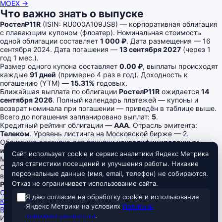
MOEX →
Что важно знать о выпуске
РостелP11R
(ISIN: RU000A109JS8) — корпоративная облигация
с плавающим купоном (флоатер). Номинальная стоимость
одной облигации составляет
1 000 ₽
. Дата размещения — 16
сентября 2024. Дата погашения —
13 сентября 2027
(через 1
год 1 мес.).
Размер одного купона составляет
0.00 ₽
, выплаты происходят
каждые
91 дней
(примерно 4 раз в год). Доходность к
погашению (YTM) —
15.31%
годовых.
Ближайшая выплата по облигации
РостелP11R
ожидается
14
сентября 2026
. Полный календарь платежей — купоны и
возврат номинала при погашении — приведён в таблице выше.
Всего до погашения запланировано выплат:
5
.
Кредитный рейтинг облигации —
AAA
. Отрасль эмитента:
Телеком
. Уровень листинга на Московской бирже — 2.
Облигация доступна для покупки
неквалифицированным
инвесторам
в Т-Банке.
Сайт использует cookie и сервис аналитики Яндекс Метрика
Megabonds
для статистики посещений и улучшения работы. Никакие
Скринер российских облигаций — ОФЗ и корпоративные
персональные данные (имя, email, телефон) не собираются.
выпуски, актуальные доходности, цены, рейтинги и оферты.
Отказ не ограничивает использование сайта.
Разделы
Скринер облигаций
Я даю согласие на обработку cookie и использование
Ключевая ставка ЦБ
Яндекс Метрики на условиях
Политики
RUONIA
конфиденциальности
.
Информация на сайте не является индивидуальной