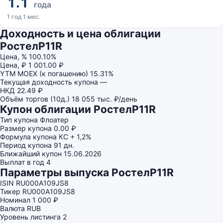
1.1
года
1 год 1 мес.
Доходность и цена облигации
РостелP11R
Цена, %
100.10%
Цена, ₽
1 001.00 ₽
YTM MOEX (к погашению)
15.31%
Текущая доходность купона
—
НКД
22.49 ₽
Объём торгов (10д.)
18 055 тыс. ₽/день
Купон облигации РостелP11R
Тип купона
Флоатер
Размер купона
0.00 ₽
Формула купона
КС + 1,2%
Период купона
91 дн.
Ближайший купон
15.06.2026
Выплат в год
4
Параметры выпуска РостелP11R
ISIN
RU000A109JS8
Тикер
RU000A109JS8
Номинал
1 000 ₽
Валюта
RUB
Уровень листинга
2