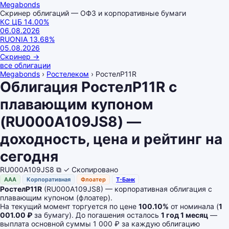
Megabonds
Скринер облигаций — ОФЗ и корпоративные бумаги
КС ЦБ
14.00
%
06.08.2026
RUONIA
13.68
%
05.08.2026
Скринер
→
все облигации
Megabonds
›
Ростелеком
›
РостелP11R
Облигация РостелP11R с
плавающим купоном
(RU000A109JS8) —
доходность, цена и рейтинг на
сегодня
RU000A109JS8
⧉
✓ Скопировано
AAA
Корпоративная
Флоатер
Т-Банк
РостелP11R
(RU000A109JS8) — корпоративная облигация с
плавающим купоном (флоатер).
На текущий момент торгуется по цене
100.10%
от номинала (
1
001.00 ₽
за бумагу). До погашения осталось
1 год 1 месяц
—
выплата основной суммы 1 000 ₽ за каждую облигацию