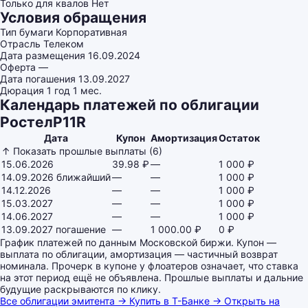
Только для квалов
Нет
Условия обращения
Тип бумаги
Корпоративная
Отрасль
Телеком
Дата размещения
16.09.2024
Оферта
—
Дата погашения
13.09.2027
Дюрация
1 год 1 мес.
Календарь платежей по облигации
РостелP11R
Дата
Купон
Амортизация
Остаток
↑ Показать прошлые выплаты (6)
15.06.2026
39.98 ₽
—
1 000 ₽
14.09.2026
ближайший
—
—
1 000 ₽
14.12.2026
—
—
1 000 ₽
15.03.2027
—
—
1 000 ₽
14.06.2027
—
—
1 000 ₽
13.09.2027
погашение
—
1 000.00 ₽
0 ₽
График платежей по данным Московской биржи. Купон —
выплата по облигации, амортизация — частичный возврат
номинала. Прочерк в купоне у флоатеров означает, что ставка
на этот период ещё не объявлена. Прошлые выплаты и дальние
будущие раскрываются по клику.
Все облигации эмитента →
Купить в Т-Банке →
Открыть на