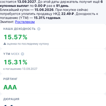
состоится
13.09.2027
. До этой даты держатель получит ещё
6
купонных выплат
по
0.00 ₽
раз в
91 день
.
Ближайший купон —
15.06.2026
. При покупке сейчас
потребуется уплатить продавцу НКД
22.49 ₽
. Доходность к
погашению (YTM) —
15.31% годовых
.
Эмитент:
Ростелеком
Основные показатели
НАША ДОХОДНОСТЬ
?
15.57%
⚠ оценка по последнему купону
YTM
MOEX
?
15.31%
к погашению 13.09.2027
РЕЙТИНГ
AAA
ДЮРАЦИЯ