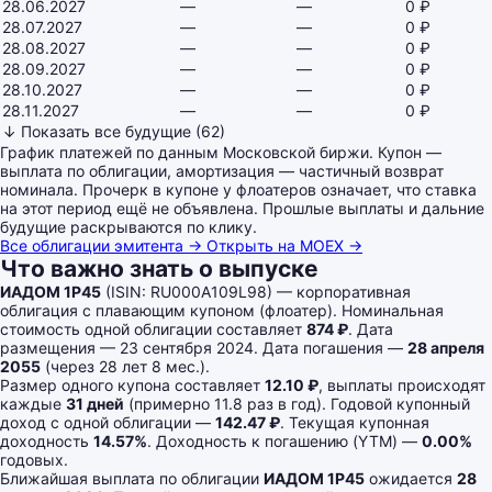
28.06.2027
—
—
0 ₽
28.07.2027
—
—
0 ₽
28.08.2027
—
—
0 ₽
28.09.2027
—
—
0 ₽
28.10.2027
—
—
0 ₽
28.11.2027
—
—
0 ₽
↓ Показать все будущие (62)
График платежей по данным Московской биржи. Купон —
выплата по облигации, амортизация — частичный возврат
номинала. Прочерк в купоне у флоатеров означает, что ставка
на этот период ещё не объявлена. Прошлые выплаты и дальние
будущие раскрываются по клику.
Все облигации эмитента →
Открыть на MOEX →
Что важно знать о выпуске
ИАДОМ 1P45
(ISIN: RU000A109L98) — корпоративная
облигация с плавающим купоном (флоатер). Номинальная
стоимость одной облигации составляет
874 ₽
. Дата
размещения — 23 сентября 2024. Дата погашения —
28 апреля
2055
(через 28 лет 8 мес.).
Размер одного купона составляет
12.10 ₽
, выплаты происходят
каждые
31 дней
(примерно 11.8 раз в год). Годовой купонный
доход с одной облигации —
142.47 ₽
. Текущая купонная
доходность
14.57%
. Доходность к погашению (YTM) —
0.00%
годовых.
Ближайшая выплата по облигации
ИАДОМ 1P45
ожидается
28