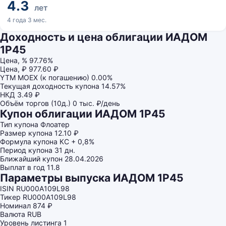
4.3
лет
4 года 3 мес.
Доходность и цена облигации ИАДОМ
1P45
Цена, %
97.76%
Цена, ₽
977.60 ₽
YTM MOEX (к погашению)
0.00%
Текущая доходность купона
14.57%
НКД
3.49 ₽
Объём торгов (10д.)
0 тыс. ₽/день
Купон облигации ИАДОМ 1P45
Тип купона
Флоатер
Размер купона
12.10 ₽
Формула купона
КС + 0,8%
Период купона
31 дн.
Ближайший купон
28.04.2026
Выплат в год
11.8
Параметры выпуска ИАДОМ 1P45
ISIN
RU000A109L98
Тикер
RU000A109L98
Номинал
874 ₽
Валюта
RUB
Уровень листинга
1