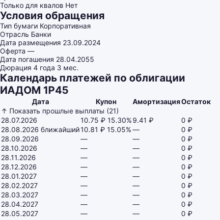
Только для квалов
Нет
Условия обращения
Тип бумаги
Корпоративная
Отрасль
Банки
Дата размещения
23.09.2024
Оферта
—
Дата погашения
28.04.2055
Дюрация
4 года 3 мес.
Календарь платежей по облигации
ИАДОМ 1P45
Дата
Купон
Амортизация
Остаток
↑ Показать прошлые выплаты (21)
28.07.2026
10.75 ₽
15.30%
9.41 ₽
0 ₽
28.08.2026
ближайший
10.81 ₽
15.05%
—
0 ₽
28.09.2026
—
—
0 ₽
28.10.2026
—
—
0 ₽
28.11.2026
—
—
0 ₽
28.12.2026
—
—
0 ₽
28.01.2027
—
—
0 ₽
28.02.2027
—
—
0 ₽
28.03.2027
—
—
0 ₽
28.04.2027
—
—
0 ₽
28.05.2027
—
—
0 ₽