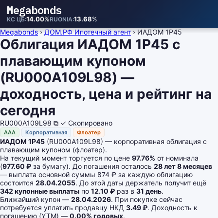
Megabonds
14.00
%
13.68
%
КС ЦБ
RUONIA
Megabonds
›
ДОМ.РФ Ипотечный агент
›
ИАДОМ 1P45
Облигация ИАДОМ 1P45 с
плавающим купоном
(RU000A109L98) —
доходность, цена и рейтинг на
сегодня
RU000A109L98
⧉
✓ Скопировано
AAA
Корпоративная
Флоатер
ИАДОМ 1P45
(RU000A109L98) — корпоративная облигация с
плавающим купоном (флоатер).
На текущий момент торгуется по цене
97.76%
от номинала
(
977.60 ₽
за бумагу). До погашения осталось
28 лет 8 месяцев
— выплата основной суммы 874 ₽ за каждую облигацию
состоится
28.04.2055
. До этой даты держатель получит ещё
342 купонные выплаты
по
12.10 ₽
раз в
31 день
.
Ближайший купон —
28.04.2026
. При покупке сейчас
потребуется уплатить продавцу НКД
3.49 ₽
. Доходность к
погашению (YTM) —
0.00% годовых
.