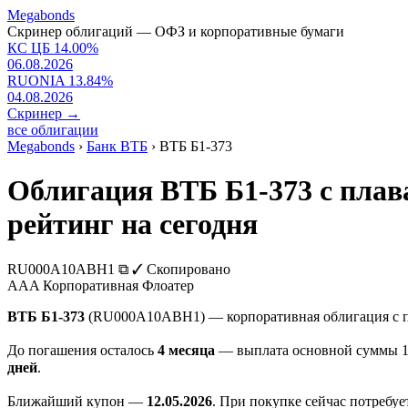
Megabonds
Скринер облигаций — ОФЗ и корпоративные бумаги
КС ЦБ
14.00
%
06.08.2026
RUONIA
13.84
%
04.08.2026
Скринер
→
все облигации
Megabonds
›
Банк ВТБ
›
ВТБ Б1-373
Облигация ВТБ Б1-373 с пла
рейтинг на сегодня
RU000A10ABH1
⧉
✓ Скопировано
AAA
Корпоративная
Флоатер
ВТБ Б1-373
(RU000A10ABH1) — корпоративная облигация с п
До погашения осталось
4 месяца
— выплата основной суммы 1 
дней
.
Ближайший купон —
12.05.2026
. При покупке сейчас потребу