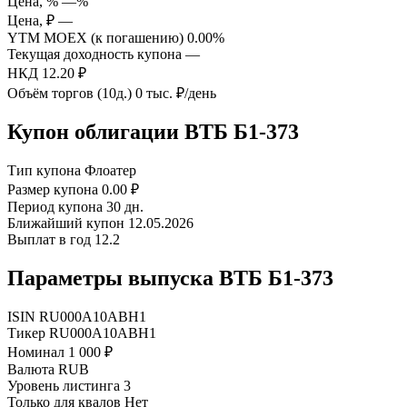
Цена, %
—%
Цена, ₽
—
YTM MOEX (к погашению)
0.00%
Текущая доходность купона
—
НКД
12.20 ₽
Объём торгов (10д.)
0 тыс. ₽/день
Купон облигации ВТБ Б1-373
Тип купона
Флоатер
Размер купона
0.00 ₽
Период купона
30 дн.
Ближайший купон
12.05.2026
Выплат в год
12.2
Параметры выпуска ВТБ Б1-373
ISIN
RU000A10ABH1
Тикер
RU000A10ABH1
Номинал
1 000 ₽
Валюта
RUB
Уровень листинга
3
Только для квалов
Нет