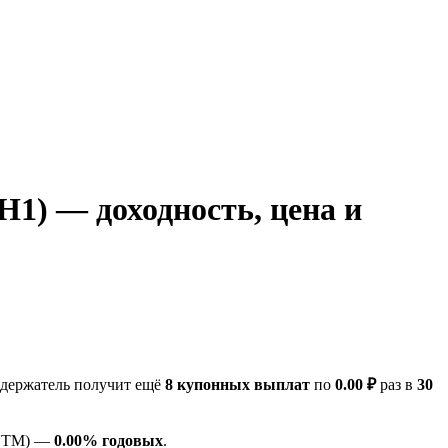
1) — доходность, цена и
ы держатель получит ещё
8 купонных выплат
по
0.00 ₽
раз в
30
(YTM) —
0.00% годовых
.