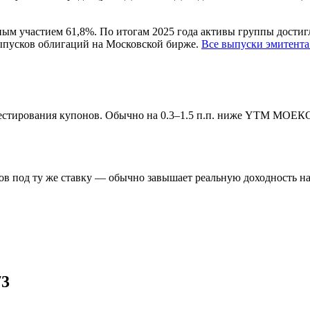
ным участием 61,8%. По итогам 2025 года активы группы достигл
выпусков облигаций на Московской бирже.
Все выпуски эмитент
инвестирования купонов. Обычно на 0.3–1.5 п.п. ниже YTM МОЕК
в под ту же ставку — обычно завышает реальную доходность на 
73