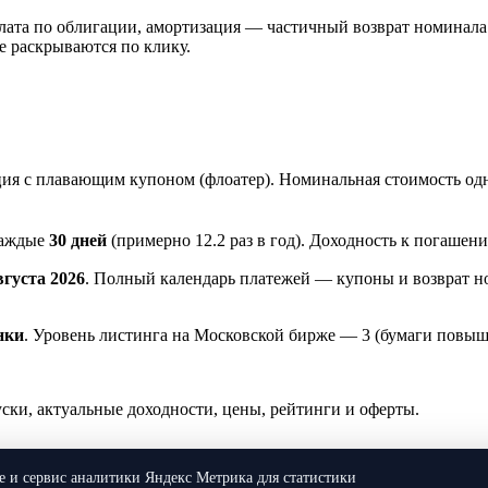
а по облигации, амортизация — частичный возврат номинала. Пр
е раскрываются по клику.
я с плавающим купоном (флоатер). Номинальная стоимость од
каждые
30 дней
(примерно 12.2 раз в год). Доходность к погаш
вгуста 2026
. Полный календарь платежей — купоны и возврат н
нки
. Уровень листинга на Московской бирже — 3 (бумаги повыш
и, актуальные доходности, цены, рейтинги и оферты.
ie и сервис аналитики Яндекс Метрика для статистики