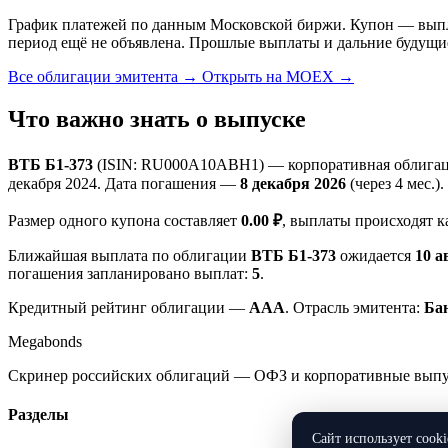
График платежей по данным Московской биржи. Купон — выплат
период ещё не объявлена. Прошлые выплаты и дальние будущи
Все облигации эмитента →
Открыть на MOEX →
Что важно знать о выпуске
ВТБ Б1-373
(ISIN: RU000A10ABH1) — корпоративная облигаци
декабря 2024. Дата погашения —
8 декабря 2026
(через 4 мес.).
Размер одного купона составляет
0.00 ₽
, выплаты происходят 
Ближайшая выплата по облигации
ВТБ Б1-373
ожидается
10 а
погашения запланировано выплат:
5
.
Кредитный рейтинг облигации —
AAA
. Отрасль эмитента:
Ба
Megabonds
Скринер российских облигаций — ОФЗ и корпоративные выпуск
Разделы
Сайт использует cook