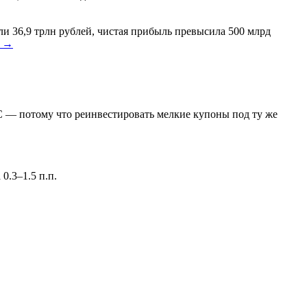
и 36,9 трлн рублей, чистая прибыль превысила 500 млрд
а →
С — потому что реинвестировать мелкие купоны под ту же
0.3–1.5 п.п.