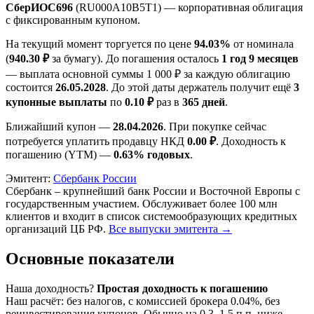
СберИОС696
(RU000A10B5T1) — корпоративная облигация
с фиксированным купоном.
На текущий момент торгуется по цене
94.03%
от номинала
(
940.30 ₽
за бумагу). До погашения осталось
1 год 9 месяцев
— выплата основной суммы 1 000 ₽ за каждую облигацию
состоится
26.05.2028
. До этой даты держатель получит ещё
3
купонные выплаты
по
0.10 ₽
раз в
365 дней
.
Ближайший купон —
28.04.2026
. При покупке сейчас
потребуется уплатить продавцу НКД
0.00 ₽
. Доходность к
погашению (YTM) —
0.63% годовых
.
Эмитент:
Сбербанк России
Сбербанк – крупнейший банк России и Восточной Европы с
государственным участием. Обслуживает более 100 млн
клиентов и входит в список системообразующих кредитных
организаций ЦБ РФ.
Все выпуски эмитента →
Основные показатели
Наша доходность
?
Простая доходность к погашению
Наш расчёт: без налогов, с комиссией брокера 0.04%, без
реинвестирования купонов. Обычно на 0.3–1.5 п.п. ниже