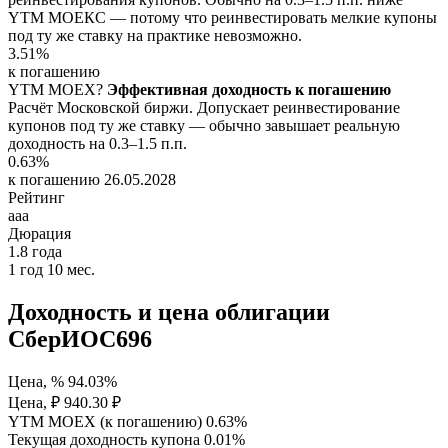
YTM МОЕКС — потому что реинвестировать мелкие купоны
под ту же ставку на практике невозможно.
3.51%
к погашению
YTM
MOEX
?
Эффективная доходность к погашению
Расчёт Московской биржи. Допускает реинвестирование
купонов под ту же ставку — обычно завышает реальную
доходность на 0.3–1.5 п.п.
0.63%
к погашению 26.05.2028
Рейтинг
aaa
Дюрация
1.8
года
1 год 10 мес.
Доходность и цена облигации
СберИОС696
Цена, %
94.03%
Цена, ₽
940.30 ₽
YTM MOEX (к погашению)
0.63%
Текущая доходность купона
0.01%