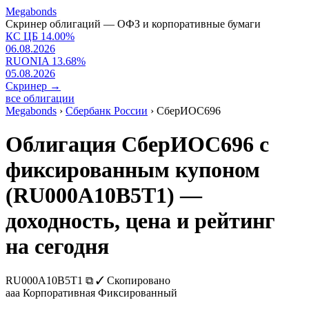
Megabonds
Скринер облигаций — ОФЗ и корпоративные бумаги
КС ЦБ
14.00
%
06.08.2026
RUONIA
13.68
%
05.08.2026
Скринер
→
все облигации
Megabonds
›
Сбербанк России
›
СберИОС696
Облигация СберИОС696 с
фиксированным купоном
(RU000A10B5T1) —
доходность, цена и рейтинг
на сегодня
RU000A10B5T1
⧉
✓ Скопировано
aaa
Корпоративная
Фиксированный