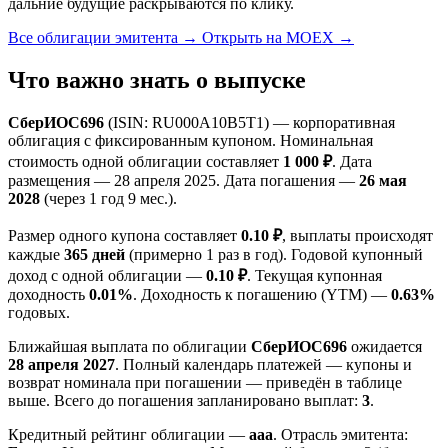
дальние будущие раскрываются по клику.
Все облигации эмитента →
Открыть на MOEX →
Что важно знать о выпуске
СберИОС696
(ISIN: RU000A10B5T1) — корпоративная
облигация с фиксированным купоном. Номинальная
стоимость одной облигации составляет
1 000 ₽
. Дата
размещения — 28 апреля 2025. Дата погашения —
26 мая
2028
(через 1 год 9 мес.).
Размер одного купона составляет
0.10 ₽
, выплаты происходят
каждые
365 дней
(примерно 1 раз в год). Годовой купонный
доход с одной облигации —
0.10 ₽
. Текущая купонная
доходность
0.01%
. Доходность к погашению (YTM) —
0.63%
годовых.
Ближайшая выплата по облигации
СберИОС696
ожидается
28 апреля 2027
. Полный календарь платежей — купоны и
возврат номинала при погашении — приведён в таблице
выше. Всего до погашения запланировано выплат:
3
.
Кредитный рейтинг облигации —
aaa
. Отрасль эмитента: