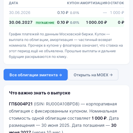
ДАТА
КУПОН
АМОРТИЗАЦИЯ
ОСТАТОК
30.06.2026
0.10 ₽
—
1 000 ₽
0.01%
30.06.2027
0.10 ₽
1 000.00 ₽
0 ₽
0.01%
ПОГАШЕНИЕ
График платежей по данным Московской биржи. Купон —
выплата по облигации, амортизация — частичный возврат
номинала. Прочерк в купоне у флоатеров означает, что ставка на
этот период ещё не объявлена. Прошлые выплаты и дальние
будущие раскрываются по клику.
Все облигации эмитента →
Открыть на MOEX →
Что важно знать о выпуске
ГПБ004Р21
(ISIN: RU000A10BPD8) — корпоративная
облигация с фиксированным купоном. Номинальная
стоимость одной облигации составляет
1 000 ₽
. Дата
размещения — 30 июня 2025. Дата погашения —
30
июня 2027
(через 10 мес.).