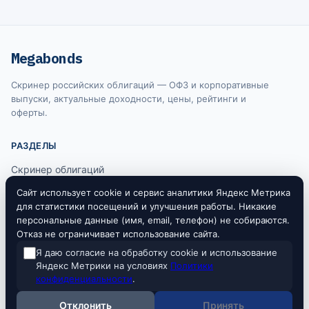
Megabonds
Скринер российских облигаций — ОФЗ и корпоративные
выпуски, актуальные доходности, цены, рейтинги и
оферты.
РАЗДЕЛЫ
Скринер облигаций
Ключевая ставка ЦБ
Сайт использует cookie и сервис аналитики Яндекс Метрика
для статистики посещений и улучшения работы. Никакие
RUONIA
персональные данные (имя, email, телефон) не собираются.
Отказ не ограничивает использование сайта.
Я даю согласие на обработку cookie и использование
Информация на сайте не является индивидуальной инвестиционной
Яндекс Метрики на условиях
Политики
рекомендацией. Все данные предоставляются исключительно в
конфиденциальности
.
ознакомительных целях. Источники данных: Московская биржа, Банк
России.
Отклонить
Принять