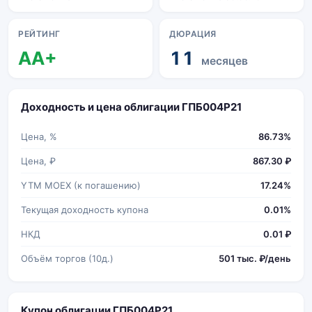
РЕЙТИНГ
ДЮРАЦИЯ
AA+
11
месяцев
Доходность и цена облигации ГПБ004Р21
Цена, %
86.73%
Цена, ₽
867.30 ₽
YTM MOEX (к погашению)
17.24%
Текущая доходность купона
0.01%
НКД
0.01 ₽
Объём торгов (10д.)
501 тыс. ₽/день
Купон облигации ГПБ004Р21