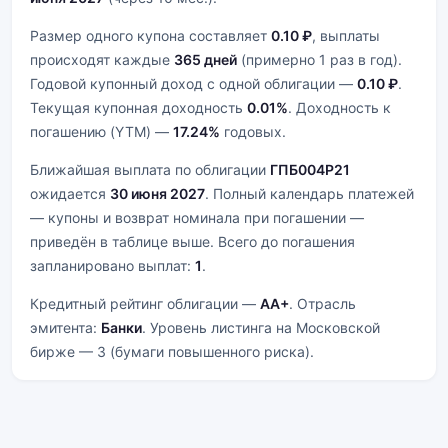
Размер одного купона составляет
0.10 ₽
, выплаты
происходят каждые
365 дней
(примерно 1 раз в год).
Годовой купонный доход с одной облигации —
0.10 ₽
.
Текущая купонная доходность
0.01%
. Доходность к
погашению (YTM) —
17.24%
годовых.
Ближайшая выплата по облигации
ГПБ004Р21
ожидается
30 июня 2027
. Полный календарь платежей
— купоны и возврат номинала при погашении —
приведён в таблице выше. Всего до погашения
запланировано выплат:
1
.
Кредитный рейтинг облигации —
AA+
. Отрасль
эмитента:
Банки
. Уровень листинга на Московской
бирже — 3 (бумаги повышенного риска).