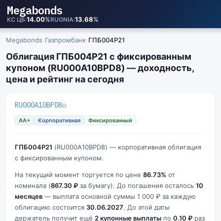
Megabonds
14.00
%
13.68
%
КС ЦБ
RUONIA
Megabonds
›
Газпромбанк
›
ГПБ004Р21
Облигация ГПБ004Р21 с фиксированным
купоном (RU000A10BPD8) — доходность,
цена и рейтинг на сегодня
RU000A10BPD8
⧉
AA+
Корпоративная
Фиксированный
ГПБ004Р21
(RU000A10BPD8) — корпоративная облигация
с фиксированным купоном.
На текущий момент торгуется по цене
86.73%
от
номинала (
867.30 ₽
за бумагу). До погашения осталось
10
месяцев
— выплата основной суммы 1 000 ₽ за каждую
облигацию состоится
30.06.2027
. До этой даты
держатель получит ещё
2 купонные выплаты
по
0.10 ₽
раз