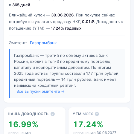
в
365 дней
.
Ближайший купон —
30.06.2026
. При покупке сейчас
потребуется уплатить продавцу НКД
0.01 ₽
. Доходность к
погашению (YTM) —
17.24% годовых
.
Эмитент:
Газпромбанк
Газпромбанк — третий по объёму активов банк
России, входит в топ-3 по кредитному портфелю,
капиталу и корпоративным депозитам. По итогам
2025 года активы группы составили 17,7 трлн рублей,
кредитный портфель — 14 трлн рублей. Банк имеет
наивысший кредитный рейтинг.
Все выпуски эмитента →
Основные показатели
НАША ДОХОДНОСТЬ
YTM
MOEX
?
?
16.99%
17.24%
к погашению
к погашению 30.06.2027