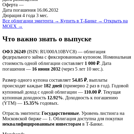
Оферта
—
Дата погашения
16.06.2032
Дюрация
4 года 3 мес.
Все облигации эмитента →
Купить в Т-Банке →
Открыть на
MOEX →
Что важно знать о выпуске
ОФЗ 26249
(ISIN: RU000A10BVC8) — облигация
федерального займа с фиксированным купоном. Номинальная
стоимость одной облигации составляет
1 000 ₽
. Дата
погашения —
16 июня 2032
(через 5 лет 10 мес.).
Размер одного купона составляет
54.85 ₽
, выплаты
происходят каждые
182 дней
(примерно 2 раз в год). Годовой
купонный доход с одной облигации —
110.00 ₽
. Текущая
купонная доходность
12.92%
. Доходность к погашению
(YTM) —
15.35%
годовых.
Отрасль эмитента:
Государственные
. Уровень листинга на
Московской бирже — 1. Облигация доступна для покупки
неквалифицированным инвесторам
в Т-Банке.