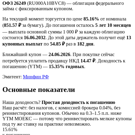
ОФЗ 26249
(RU000A10BVC8) — облигация федерального
займа с фиксированным купоном.
На текущий момент торгуется по цене
85.16%
от номинала
(
851.57 ₽
за бумагу). До погашения осталось
5 лет 10 месяцев
— выплата основной суммы 1 000 ₽ за каждую облигацию
состоится
16.06.2032
. До этой даты держатель получит ещё
13
купонных выплат
по
54.85 ₽
раз в
182 дня
.
Ближайший купон —
24.06.2026
. При покупке сейчас
потребуется уплатить продавцу НКД
14.47 ₽
. Доходность к
погашению (YTM) —
15.35% годовых
.
Эмитент:
Минфин РФ
Основные показатели
Наша доходность
?
Простая доходность к погашению
Наш расчёт: без налогов, с комиссией брокера 0.04%, без
реинвестирования купонов. Обычно на 0.3–1.5 п.п. ниже
YTM МОЕКС — потому что реинвестировать мелкие купоны
под ту же ставку на практике невозможно.
15.61%
к погашению