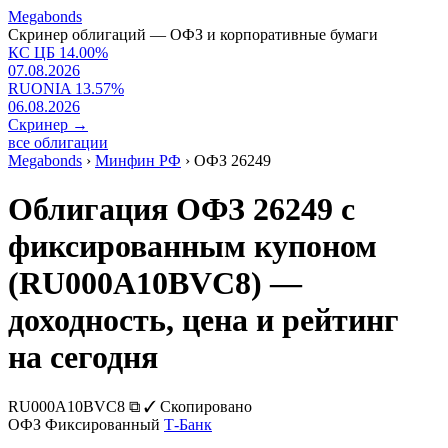
Megabonds
Скринер облигаций — ОФЗ и корпоративные бумаги
КС ЦБ
14.00
%
07.08.2026
RUONIA
13.57
%
06.08.2026
Скринер
→
все облигации
Megabonds
›
Минфин РФ
›
ОФЗ 26249
Облигация ОФЗ 26249 с
фиксированным купоном
(RU000A10BVC8) —
доходность, цена и рейтинг
на сегодня
RU000A10BVC8
⧉
✓ Скопировано
ОФЗ
Фиксированный
Т-Банк